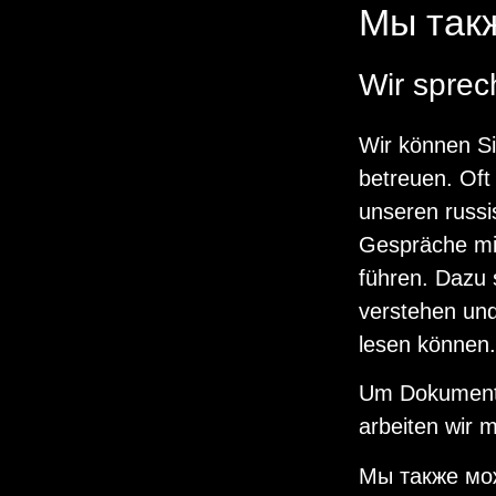
Мы такж
Wir sprec
Wir können S
betreuen. Oft 
unseren russi
Gespräche mit
führen. Dazu 
verstehen und
lesen können.
Um Dokumente
arbeiten wir 
Мы также мож