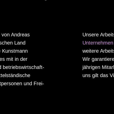
3 von Andreas
Unsere Arbeits
ischen Land
Unter­nehmen
ne Kunstmann
weitere Arbeit
es mit in der
Wir garantiere
betriebs­wirtschaft­
jährigen Mit­a
ttel­ständische
uns gilt das V
­personen und Frei­