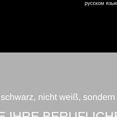
русском язык
 schwarz, nicht weiß, sondern 
E IHRE BERUF­LICH