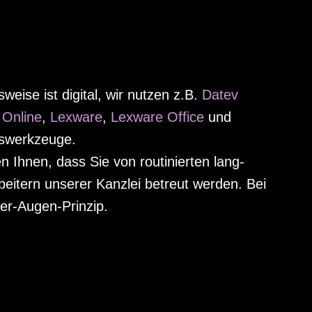
weise ist digital, wir nutzen z.B.
Datev
 Online
,
Lexware
,
Lexware Office
und
s­werk­zeuge.
n Ihnen, dass Sie von routi­nierten lang­
rbeitern unserer Kanzlei betreut werden. Bei
ier-Augen-Prinzip.