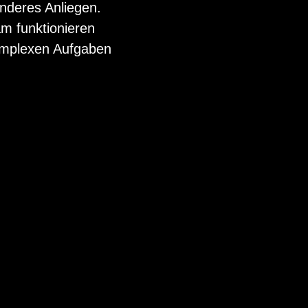
on­deres Anliegen.
m funk­tio­nieren
m­plexen Auf­gaben