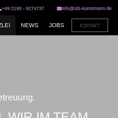
+49 2195 - 9274737
info@stb-kunstmann.de
LEI
NEWS
JOBS
KONTAKT
etreuung.
L WIR IM TEAM