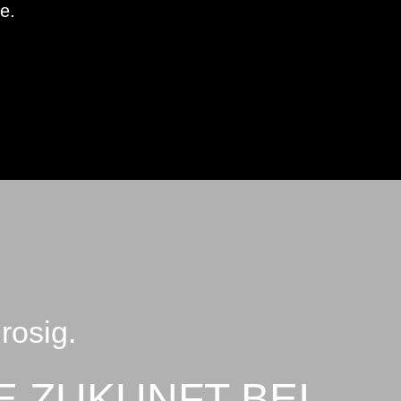
е.
rosig.
E ZUKUNFT BEI